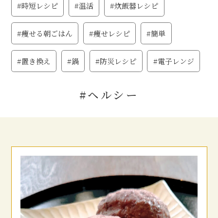
#時短レシピ
#温活
#炊飯器レシピ
#痩せる朝ごはん
#痩せレシピ
#簡単
#置き換え
#鍋
#防災レシピ
#電子レンジ
#ヘルシー