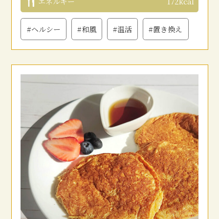
エネルギー
172kcal
#ヘルシー
#和風
#温活
#置き換え