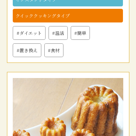
クイッククッキングタイプ
#ダイエット
#温活
#簡単
#置き換え
#食材