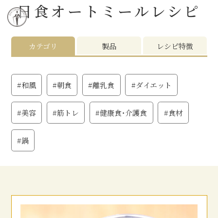
日食オートミール
レシピ
カテゴリ
製品
レシピ特徴
#和風
#朝食
#離乳食
#ダイエット
#美容
#筋トレ
#健康食・介護食
#食材
#鍋