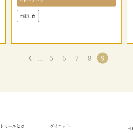
ベビーオーツ
#離乳食
«
...
5
6
7
8
9
トミールとは
ダイエット
日