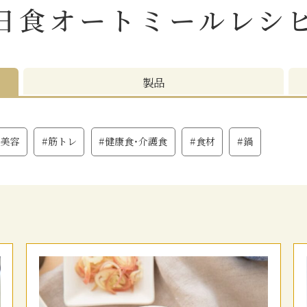
日食オートミール
レシ
製品
#美容
#筋トレ
#健康食・介護食
#食材
#鍋