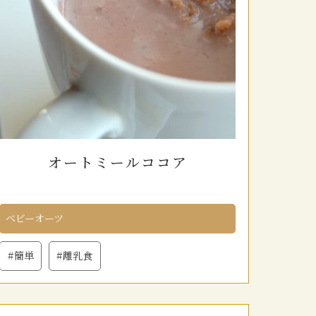
オートミールココア
ベビーオーツ
#簡単
#離乳食