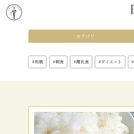
カテゴリ
#和風
#朝食
#離乳食
#ダイエット