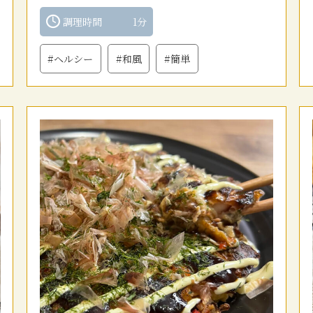
調理時間
1分
#ヘルシー
#和風
#簡単