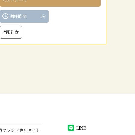
ベビーオーツ
調理時間
1分
#離乳食
LINE
食ブランド専用サイト