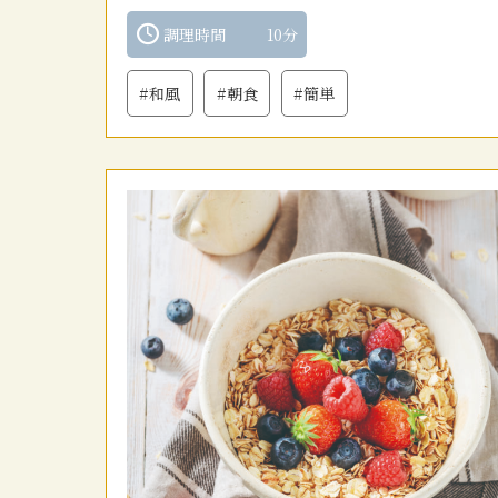
調理時間
10分
#和風
#朝食
#簡単