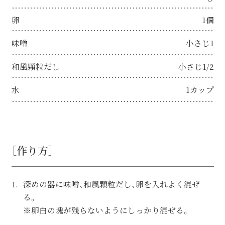
卵
1個
味噌
小さじ1
和風顆粒だし
小さじ1/2
水
1カップ
［作り方］
深めの器に味噌、和風顆粒だし、卵を入れよく混ぜ
る。
※卵白の塊が残らないようにしっかり混ぜる。