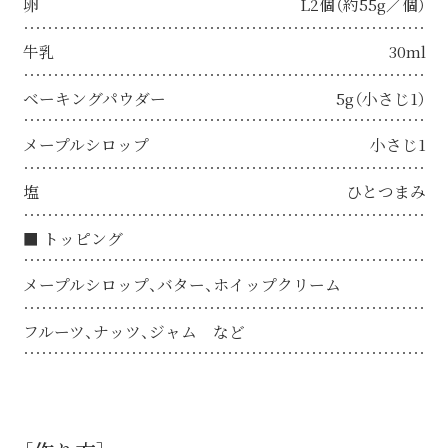
卵
L2個（約55g／個）
牛乳
30ml
ベーキングパウダー
5g（小さじ1）
メープルシロップ
小さじ1
塩
ひとつまみ
■ トッピング
メープルシロップ、バター、ホイップクリーム
フルーツ、ナッツ、ジャム など