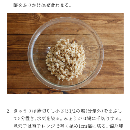
酢をふりかけ混ぜ合わせる。
きゅうりは薄切りし小さじ1/2の塩（分量外）をまぶし
て5分置き、水気を絞る。みょうがは縦に千切りする。
煮穴子は電子レンジで軽く温め1cm幅に切る。錦糸卵