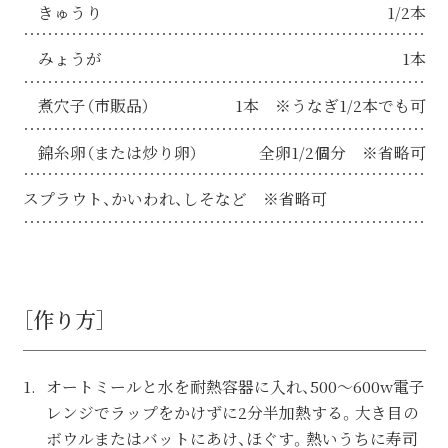
きゅうり
1/2本
みょうが
1本
煮穴子（市販品）
1本 ※うなぎ1/2本でも可
錦糸卵（または炒り卵）
全卵1/2個分 ※省略可
スプラウト、かいわれ、しそなど ※省略可
［作り方］
オートミールと水を耐熱容器に入れ、500～600w電子
レンジでラップをかけずに2分半加熱する。大き目の
ボウルまたはバットにあけ、ほぐす。熱いうちに寿司